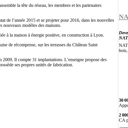
ssemble la tête du réseau, les membres et les partenaires
NA
tat de l’année 2015 et se projeter pour 2016, dans les nouvelles
 les nouveaux modèles des maisons.
Deve
iée à la maison à énergie positive, en construction à Lyon.
NATI
uise de récompense, sur les terrasses du Château Saint
NATI
bois,
 en 2009. Il compte 31 implantations. L’enseigne propose des
possède ses propres unités de fabrication.
30 0
Appo
2 00
CA p